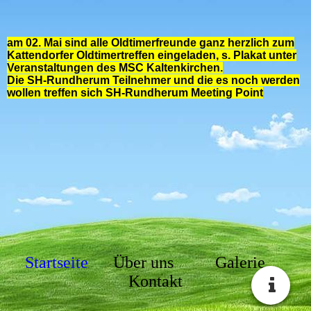
am 02. Mai sind alle Oldtimerfreunde ganz herzlich zum
Kattendorfer Oldtimertreffen eingeladen, s. Plakat unter
Veranstaltungen des MSC Kaltenkirchen.
Die SH-Rundherum Teilnehmer und die es noch werden
wollen treffen sich SH-Rundherum Meeting Point
Startseite
Über uns
Galerie
Kontakt