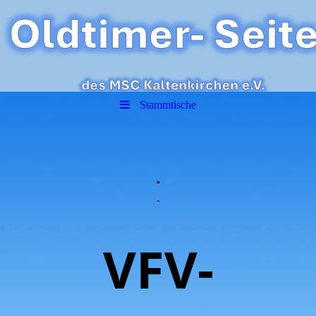
Stammtische
.
.
VFV-