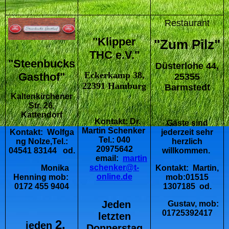
Restaurant
"Klipper
"Zum Pilz"
THC e.V."
"Steenbucks
Düsterlohe 44,
Eckerkamp 38,
Gasthof"
25355
22391 Hamburg
Barmstedt
Kaltenkirchener
Str. 26,
Kattendorf
Kontakt: Dr.
Gäste sind
Martin Schenker
jederzeit sehr
Kontakt:
Wolfga
Tel.: 040
herzlich
ng Nolze,
Tel.:
20975642
willkommen.
04541 83144 od.
email:
martin
schenker@t-
Kontakt: Martin,
Monika
online.de
mob:01515
Henning mob:
1307185 od.
0172 455 9404
Jeden
Gustav, mob:
01725392417
letzten
2.
j
eden
Donnerstag