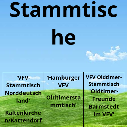
Stammtisc
he
'VFV-
'Hamburger
VFV Oldtimer-
Stammtisch
Stammtisch
VFV
'Oldtimer-
Norddeutsch
Oldtimersta
Freunde
land'
mmtisch'
Barmstedt
Kaltenkirche
im VFV'
n/Kattendorf